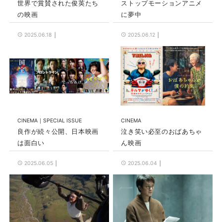
世界で賞賛された俊英たち
ストップモーションアニメ
の映画
に夢中
2025.06.18
2025.06.12
CINEMA
SPECIAL ISSUE
CINEMA
良作が続々公開、日本映画
泣き笑い必至のおばあちゃ
は面白い
ん映画
2025.06.05
2025.06.04