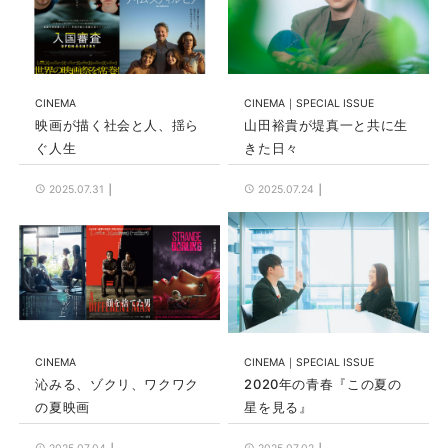
CINEMA
CINEMA
SPECIAL ISSUE
映画が描く社会と人、揺ら
山田裕貴が堤真一と共に生
ぐ人生
きた日々
2025.07.31
2025.07.24
CINEMA
CINEMA
SPECIAL ISSUE
沁みる、ゾクリ、ワクワク
2020年の青春『この夏の
の夏映画
星を見る』