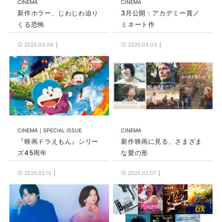
CINEMA
CINEMA
新作ホラー、じわじわ迫り
3月公開：アカデミー賞ノ
くる恐怖
ミネート作
2025.03.06
2025.03.03
CINEMA
SPECIAL ISSUE
CINEMA
『映画ドラえもん』シリー
新作映画に見る、さまざま
ズ45周年
な愛の形
2025.02.10
2025.02.07