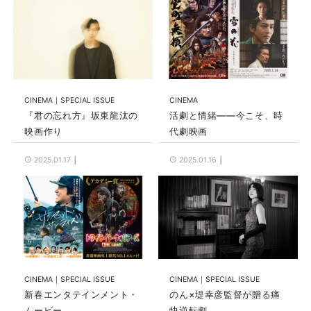
CINEMA
SPECIAL ISSUE
CINEMA
『君の忘れ方』坂東龍汰の
活劇と情緒――今こそ、時
映画作り
代劇映画
2025.01.17
2025.01.16
CINEMA
SPECIAL ISSUE
CINEMA
SPECIAL ISSUE
新春エンタテインメント・
のん×堤幸彦監督が贈る痛
ムービー
快逆転劇