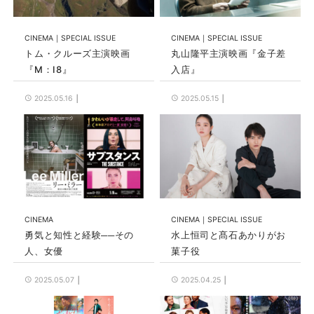
CINEMA
SPECIAL ISSUE
CINEMA
SPECIAL ISSUE
トム・クルーズ主演映画
丸山隆平主演映画『金子差
『M：I8』
入店』
2025.05.16
2025.05.15
CINEMA
CINEMA
SPECIAL ISSUE
勇気と知性と経験──その
水上恒司と髙石あかりがお
人、女優
菓子役
2025.05.07
2025.04.25