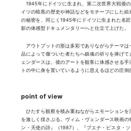
1945年にドイツに生まれ、第二次世界大戦後
イツの暗黒の歴史や神話などをモチーフにした絵
の秘密を、同じく1945年にドイツに生まれた名
影の体感型ドキュメンタリーへと仕立て上げた。
アウトプットの形は多彩でありながらテーマは
品によって傷ついた者たちへ鎮魂の祈りを捧げて
ェンダースは、彼のアートを観客に体感させる手
トの中に身を置いているように思えるほどの圧倒
point of view
ひたすら観察を積み重ねながらエモーションを
を激しく揺さぶる。ヴィム・ヴェンダース映画の
ン・天使の詩』（1987）、『ブエナ・ビスタ・ソシア