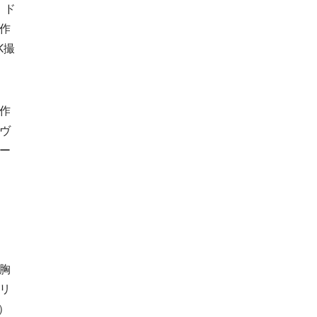
。ド
作
K撮
作
ヴ
ー
胸
リ
）