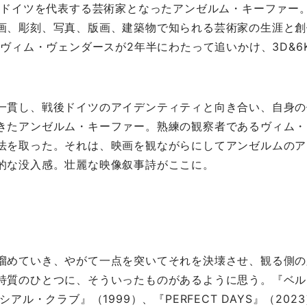
のドイツを代表する芸術家となったアンゼルム・キーファー
画、彫刻、写真、版画、建築物で知られる芸術家の生涯と創
匠ヴィム・ヴェンダースが2年半にわたって追いかけ、3D&6
一貫し、戦後ドイツのアイデンティティと向き合い、自身の
きたアンゼルム・キーファー。熟練の観察者であるヴィム・
法を取った。それは、映画を観ながらにしてアンゼルムのア
的な没入感。壮麗な映像叙事詩がここに。
溜めていき、やがて一点を突いてそれを決壊させ、観る側の
特質のひとつに、そういったものがあるように思う。『ベル
ル・クラブ』（1999）、『PERFECT DAYS』（2023