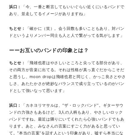
浜口
「今、一番と断言してもいいぐらい近くにいるバンドで
あり、並走してるイメージがありますね」
ちとせ
「確かに（笑）。会う回数も多いこともあり、対バン
ドというよりメンバー同士も人と人で繋がってる気がします」
お互いのバンドの印象とは？
ちとせ
「飛雄也君はやさしいところと尖ってる部分があり、
その両方が音楽に出てる。それは性格が真っ直ぐだからこそだ
と思うし、moon dropは飛雄也君と同じく、かっこ良さとやさ
しさ、あたたかさが絶妙なバランスで成り立っているのがバン
ドとして強いなって思います」
浜口
「カネヨリマサルは、“ザ・ロックバンド”。ギターサウ
ンドの力強さもあるけど、3人の人柄もあり、やさしいロック
バンドですね。最近は隣りにいてくれたら心強いバンドでもあ
ります。あと、みなさんの言葉にすごく力があると思ってい
て。“本当の言葉”を話す人という印象があり、嘘すら本当にな