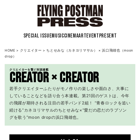
SPECIAL ISSUE
MUSIC
CINEMA
ART
EVENT
PRESENT
HOME
>
クリエイター
>
ちとせみな（カネヨリマサル） × 浜口飛雄也（moon
drop）
クリエイターを繋ぐ対談連載
CREATOR × CREATOR
若手クリエイターふたりがモノ作りの楽しさや面白さ、大事に
していることなどを語り合う本連載。第21回のゲストは、今年
の飛躍が期待される注目の若手バンド2組！ “青春ロックを追い
続ける”カネヨリマサルのちとせみな×“愛だの恋だのラブソン
グを歌う”moon dropの浜口飛雄也。