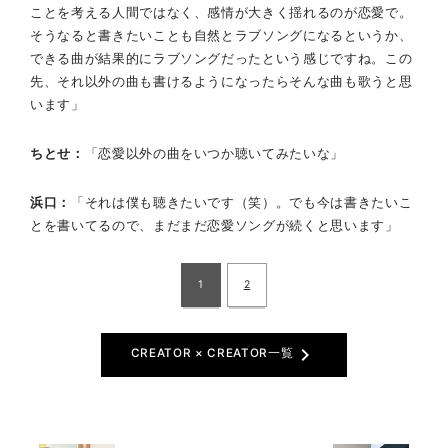
ことを考える人間ではなく、感情が大きく揺れるのが恋愛で。
そうなると書きたいことも自然とラブソングになるというか、
できる曲が結果的にラブソングだったという感じですね。この
先、それ以外の曲も書けるようになったらそんな曲も歌うと思
います」
ちとせ
「恋愛以外の曲をいつか聴いてみたいな」
浜口
「それは僕も聴きたいです（笑）。でも今は書きたいこ
とを書いてるので、まだまだ恋愛ソングが続くと思います」
1
2
chevron_right
CREATOR × CREATOR一覧