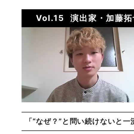
Vol.15
演出家・加藤拓
「“なぜ？”と問い続けないと