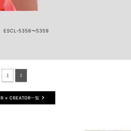
ESCL-5358〜5359
1
2
chevron_right
OR × CREATOR一覧