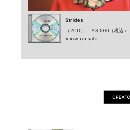
Strides
（2CD） ￥3,500（税込） 
※now on sale
CREAT