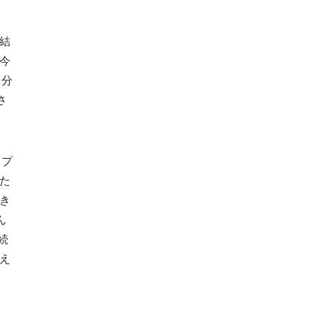
結
今
5分
さ
セプ
た
き
ん
続
え