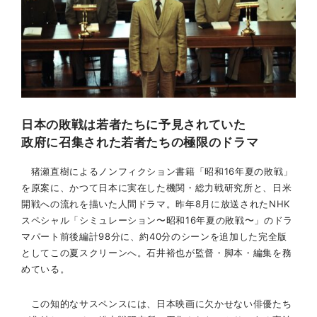
日本の敗戦は若者たちに予見されていた
政府に召集された若者たちの極限のドラマ
猪瀬直樹によるノンフィクション書籍「昭和16年夏の敗戦」
を原案に、かつて日本に実在した機関・総力戦研究所と、日米
開戦への流れを描いた人間ドラマ。昨年8月に放送されたNHK
スペシャル「シミュレーション〜昭和16年夏の敗戦〜」のドラ
マパート前後編計98分に、約40分のシーンを追加した完全版
としてこの夏スクリーンへ。石井裕也が監督・脚本・編集を務
めている。
この知的なサスペンスには、日本映画に欠かせない俳優たち