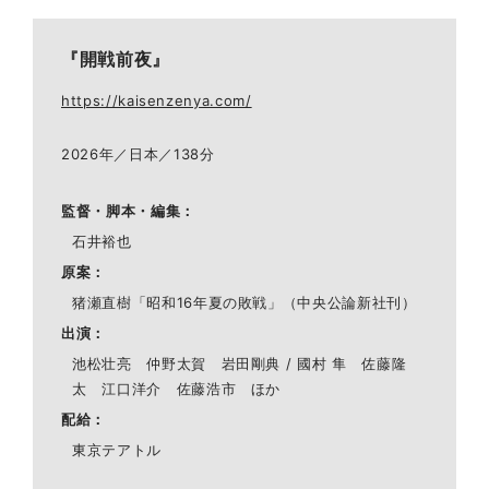
『開戦前夜』
https://kaisenzenya.com/
2026年／日本／138分
監督・脚本・編集
石井裕也
原案
猪瀬直樹「昭和16年夏の敗戦」（中央公論新社刊）
出演
池松壮亮 仲野太賀 岩田剛典 / 國村 隼 佐藤隆
太 江口洋介 佐藤浩市 ほか
配給
東京テアトル