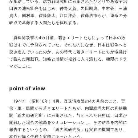
が集結している。総力戦研究所に召集されたひとりである宇治
田役の池松壮亮をはじめ、仲野太賀、岩田剛典、中村蒼、三浦
貴大、國村隼、佐藤隆太、江口洋介、佐藤浩市らが、運命の分
岐点で葛藤する人間たちを体現する。
真珠湾攻撃の4カ月前、若きエリートたちによって日本の敗
戦はすでに予測されていた。それなのになぜ、日本は戦争へと
突き進んでいったのか。あの時代に若きエリートたちが命懸け
で臨んだ頭脳戦。知略と感情が複雑に入り混じる、極限のドラ
マがここに。
point of view
1941年（昭和16年）4月、真珠湾攻撃の4カ月前のこと。官
僚・軍・民間から若きエリートたちが、内閣総理大臣の直轄機
関「総力戦研究所」に召集された。与えられた任務は、日米が
開戦した場合の戦局をシミュレーションし、その結果を内閣に
報告するというもの。「総力戦研究所」は実在の機関であり、
本作が描く任務も実際にあったという。