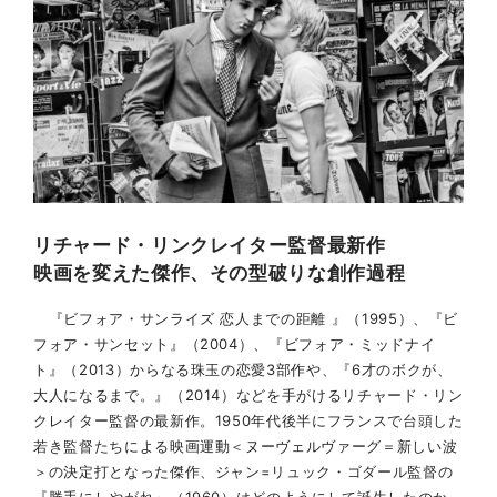
リチャード・リンクレイター監督最新作
映画を変えた傑作、その型破りな創作過程
『ビフォア・サンライズ 恋人までの距離 』（1995）、『ビ
フォア・サンセット』（2004）、『ビフォア・ミッドナイ
ト』（2013）からなる珠玉の恋愛3部作や、『6才のボクが、
大人になるまで。』（2014）などを手がけるリチャード・リン
クレイター監督の最新作。1950年代後半にフランスで台頭した
若き監督たちによる映画運動＜ヌーヴェルヴァーグ＝新しい波
＞の決定打となった傑作、ジャン=リュック・ゴダール監督の
『勝手にしやがれ』（1960）はどのようにして誕生したのか。