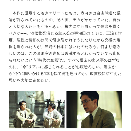
本作に登場する若きエリートたちは、表向きは自由闊達な議
論が許されていたものの、その実、圧力がかかっていた。自分
と大切な人たちを守るべきか、権力に立ち向かって信念を貫く
べきか──。池松壮亮演じる主人公の宇治田のように、正論と忖
度、理性と情熱の狭間で引き裂かれそうになりながら究極の選
択を迫られた人が、当時の日本にはいたのだろう。何より恐ろ
しいのは、このまま突き進めば破滅するとわかっていても止め
られないという“時代の空気”だ。すべて過去の出来事のはずな
のに、“今”リアルに感じられることが心底恐ろしい。過去か
ら“今”に問いかける1本を観て何を思うのか。鑑賞後に芽生えた
思いを大切に留めたい。