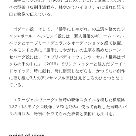
その型破りな制作過程を、軽やかでバイタリティに溢れた語り
口と映像で伝えている。
ゴダール役、そして、『勝手にしやがれ』の主演を務めたジ
ャン=ポール・ベルモンド役には、新人俳優のギヨーム・マル
ベックとオーブリー・デュランをオーディションを経て抜擢。
ベルモンドと共に『勝手にしやがれ』の主演を務めたジーン・
セバーグ役には、『エブリバディ・ウォンツ・サム!! 世界はボ
クらの手の中に』（2016）でリンクレイターと組んだゾーイ・
ドゥイッチ。時に戯れ、時に衝突しながらも、かつてない創作
に取り組む3人のアンサンブル演技は見どころのひとつとなっ
ている。
＜ヌーヴェルヴァーグ＞当時の映像スタイルを模した横縦比
1.37：1のモノクロ映像、VFXも巧みに使って再現した当時のパ
リの街並み、緻密に仕立てられた衣装と美術にも注目を。
point of view