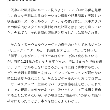
既存の映画撮影のルールに抗うようにノンプロの俳優を起用
し、自由な発想によるロケーション撮影や即興演出も実践した
映画運動＜ヌーヴェルヴァーグ＞。その作品群は、大手スタジ
オの伝統的なスタイルで撮影された映画とはまったく違ってい
た。今観ても、その異質の躍動感と瑞々しさには驚かされる。
そんな＜ヌーヴェルヴァーグ＞の旗手のひとりであるジャン
=リュック・ゴダールが、長編監督デビュー作として撮った
『勝手にしやがれ』。ゴダールは今でこそ神格化されている
が、当時は28歳の名もなき青年だった。型にはまった演技を嫌
い、リハーサルをしないどころか、それ以前に脚本すらない。
ゲリラ撮影や即興演出を好み、インスピレーションが湧かない
時には撮影を休むことも。そんなゴダールのやり方にプロデュ
ーサーやスタッフ、主演のセバーグは困惑を隠せない。それで
も、その現場には何かがあった。誰ひとりとして完成形を想像
することはできないが、その現場には“映画作り”の夢と情熱が
確かにあったことが、本作を観るとよくわかる。