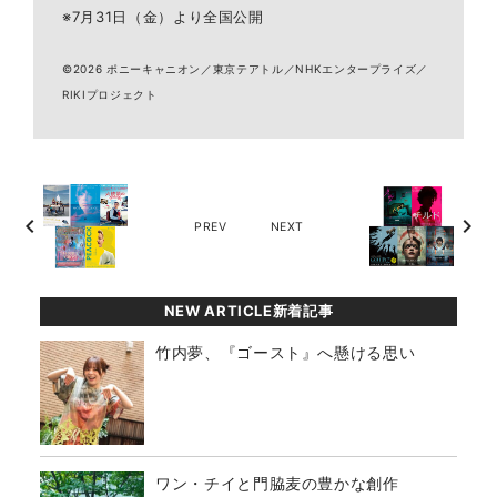
※7月31日（金）より全国公開
©2026 ポニーキャニオン／東京テアトル／NHKエンタープライズ／
RIKIプロジェクト
chevron_left
chevron_right
PREV
NEXT
NEW ARTICLE新着記事
竹内夢、『ゴースト』へ懸ける思い
ワン・チイと門脇麦の豊かな創作