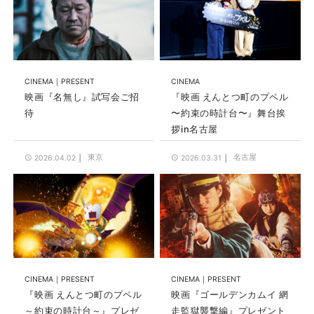
CINEMA
PRESENT
CINEMA
映画『名無し』試写会ご招
『映画 えんとつ町のプペル
待
〜約束の時計台〜』舞台挨
拶in名古屋
東京
名古屋
2026.04.02
2026.03.31
CINEMA
PRESENT
CINEMA
PRESENT
『映画 えんとつ町のプペル
映画『ゴールデンカムイ 網
～約束の時計台～』プレゼ
走監獄襲撃編』プレゼント