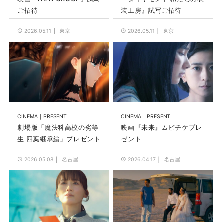
ご招待
装工房』試写ご招待
東京
東京
2026.05.11
2026.05.11
CINEMA
PRESENT
CINEMA
PRESENT
劇場版「魔法科高校の劣等
映画『未来』ムビチケプレ
生 四葉継承編」プレゼント
ゼント
名古屋
名古屋
2026.05.08
2026.04.17