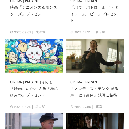
CINEMA
PRESENT
CINEMA
PRESENT
映画『ミニオンズ＆モンス
『パウ・パトロール ザ・ダ
ターズ』プレゼント
イノ・ムービー』プレゼン
ト
北海道
名古屋
2026.08.01
2026.07.31
CINEMA
PRESENT
その他
CINEMA
PRESENT
『映画ちいかわ 人魚の島の
『メレディス・モンク 踊る
ひみつ』プレゼント
声、歌う身体』試写ご招待
名古屋
東京
2026.07.24
2026.07.06