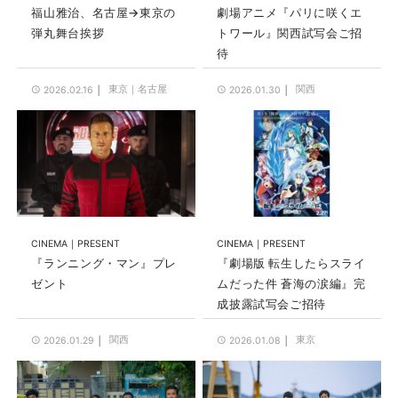
福山雅治、名古屋→東京の
劇場アニメ『パリに咲くエ
弾丸舞台挨拶
トワール』関西試写会ご招
待
東京
名古屋
関西
2026.02.16
2026.01.30
CINEMA
PRESENT
CINEMA
PRESENT
『ランニング・マン』プレ
『劇場版 転生したらスライ
ゼント
ムだった件 蒼海の涙編』完
成披露試写会ご招待
関西
東京
2026.01.29
2026.01.08