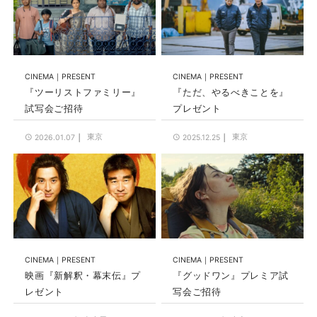
CINEMA
PRESENT
CINEMA
PRESENT
『ツーリストファミリー』
『ただ、やるべきことを』
試写会ご招待
プレゼント
東京
東京
2026.01.07
2025.12.25
CINEMA
PRESENT
CINEMA
PRESENT
映画『新解釈・幕末伝』プ
『グッドワン』プレミア試
レゼント
写会ご招待