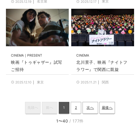
名古屋
東京
2025.12.19
2025.12.17
CINEMA
PRESENT
CINEMA
映画『トゥギャザー』試写
北川景子、映画『ナイトフ
ご招待
ラワー』で関西に凱旋
東京
関西
2025.12.10
2025.11.21
先頭へ
前へ
1
2
次へ
最後へ
1〜40
/ 177件