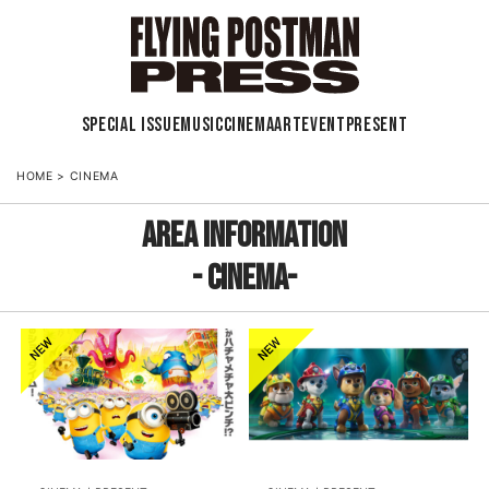
SPECIAL ISSUE
MUSIC
CINEMA
ART
EVENT
PRESENT
HOME
>
CINEMA
AREA INFORMATION
- CINEMA-