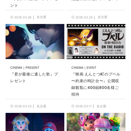
ント
名古屋
名古屋
2026.03.26
2026.03.24
CINEMA
PRESENT
CINEMA
EVENT
『君が最後に遺した歌』プ
『映画 えんとつ町のプペル
レゼント
〜約束の時計台〜』公開収
録観覧に400組800名様ご
招待
名古屋
名古屋
2026.03.23
2026.03.11