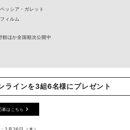
・ペッシア・ガレット
・フィルム
野館ほか全国順次公開中
ンラインを3組6名様にプレゼント
chevron_right
応募はこちら
：2月26日（木）