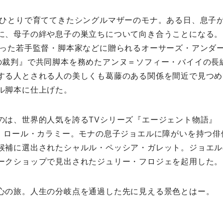
ひとりで育ててきたシングルマザーのモナ。ある日、息子
に、母子の絆や息子の巣立ちについて向き合うことになる。
った若手監督・脚本家などに贈られるオーサーズ・アンダー
の裁判』で共同脚本を務めたアンヌ＝ソフィー・バイイの長
する人とされる人の美しくも葛藤のある関係を間近で見つめ
ル脚本に仕上げた。
は、世界的人気を誇るTVシリーズ『エージェント物語』
優、ロール・カラミー。モナの息子ジョエルに障がいを持つ俳
候補に選出されたシャルル・ペッシア・ガレット。ジョエル
ークショップで見出されたジュリー・フロジェを起用した。
心の旅。人生の分岐点を通過した先に見える景色とはー。