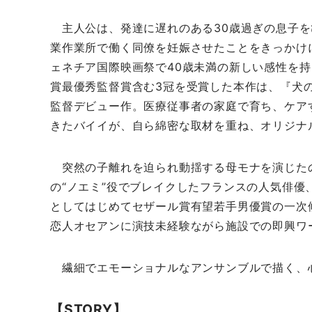
主人公は、発達に遅れのある30歳過ぎの息子を
業作業所で働く同僚を妊娠させたことをきっかけ
ェネチア国際映画祭で40歳未満の新しい感性を持
賞最優秀監督賞含む3冠を受賞した本作は、『犬
監督デビュー作。医療従事者の家庭で育ち、ケア
きたバイイが、自ら綿密な取材を重ね、オリジナ
突然の子離れを迫られ動揺する母モナを演じたの
の“ノエミ”役でブレイクしたフランスの人気俳
としてはじめてセザール賞有望若手男優賞の一次
恋人オセアンに演技未経験ながら施設での即興ワ
繊細でエモーショナルなアンサンブルで描く、
【STORY】