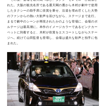
れた。大阪の観光名所である通天閣の麓から木村が劇中で使用
したタクシーの助手席に倍賞を乗せ、沿道を埋め尽くした大勢
のファンからの熱い大歓声を浴びながら、ステージまで走行。
まるで劇中のシーンが再現されたかのような登場に、会場のボ
ルテージは最高潮に。本作のイメージカラーであるピンクカー
ペットに到着すると、木村が倍賞をエスコートしながらステー
ジへ。続けて山田監督も登壇し、会場は盛大な歓声と拍手に包
まれた。