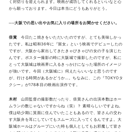
く封切りを迎えられます。映画が成功してくれるといいなと心
から願っております。今日は本当にどうもありがとう。
──大阪での思い出やお気に入りの場所をお聞かせください。
倍賞
今日たこ焼きをいただいたのですが、とても美味しかっ
たです。私は昭和36年に『斑女』という映画でデビューしたの
ですが、大阪から家出してきたきゃぴきゃぴの女の子を演じた
んです。ポスター撮影の時に大阪城で撮影したのですが、私に
とって大阪城は映画界に入るきっかけになった場所のイメージ
が強いです。今回（大阪城に）伺えたらいいなと思うのです
が、行ける時間があるかどうか…。ちなみに、この『TOKYOタ
クシー』が178本目の映画出演作です。
木村
山田監督の撮影数だったり、倍賞さんの出演本数はホー
ムランの数じゃないですからね（笑）？ 素晴らしいですよね。
僕は幼少期に箕面に住んでいたこともあるので、皆さんの交わ
す大阪弁を耳にしていてもスムーズに入ってくるんですよ。大
阪城ホールはグループにいた時も個人としてもお邪魔して皆さ