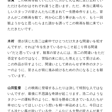
ただけるのかはそれぞれ違うと思います。ただ、本当に素晴ら
しいスタッフの皆さんたちに恵まれて一生懸命作りました。皆
さんがこの映画を観て、何か心に思う事があったり、もう一回
観ようかなと思ったらまた誰かを誘ってこの映画を観に来てい
ただきたいです。
木村
僕が演じた浩二は劇中でひとつだけ大きな間違いを犯す
んですが、それは“今を生きているからこそ起こり得る間違
い”だと思っています。観客の皆さんには、浩二の間違いをただ
否定するのではなく、苦悩の末に出した答えとして受け止め、
この作品が示すように、間違いとして終わらせず本作のタクシ
ーのように、皆さんが前に進み続けるための力になることを願
っています。
山田監督
この映画に登場するふたりは決して特別な人ではな
いんですが、最後に不思議な奇跡が起こります。浩二のような
タクシーの運転手のように、毎日を懸命に生きている人たちが
幸せになってほしいという想いを精一杯込めました。今日はと
ても冷たい風が吹いている中、こんなにも大勢の皆さんが来て