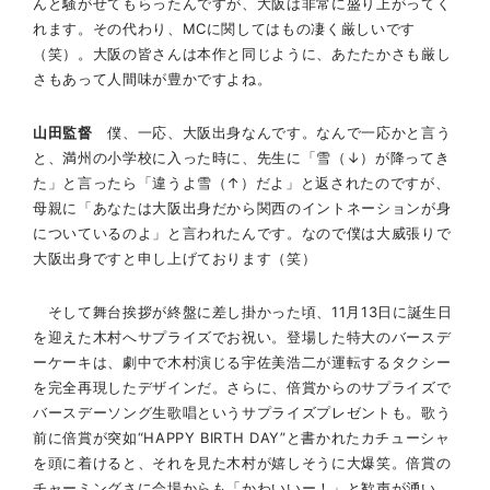
んと騒がせてもらったんですが、大阪は非常に盛り上がってく
れます。その代わり、MCに関してはもの凄く厳しいです
（笑）。大阪の皆さんは本作と同じように、あたたかさも厳し
さもあって人間味が豊かですよね。
山田監督
僕、一応、大阪出身なんです。なんで一応かと言う
と、満州の小学校に入った時に、先生に「雪（↓）が降ってき
た」と言ったら「違うよ雪（↑）だよ」と返されたのですが、
母親に「あなたは大阪出身だから関西のイントネーションが身
についているのよ」と言われたんです。なので僕は大威張りで
大阪出身ですと申し上げております（笑）
そして舞台挨拶が終盤に差し掛かった頃、11月13日に誕生日
を迎えた木村へサプライズでお祝い。登場した特大のバースデ
ーケーキは、劇中で木村演じる宇佐美浩二が運転するタクシー
を完全再現したデザインだ。さらに、倍賞からのサプライズで
バースデーソング生歌唱というサプライズプレゼントも。歌う
前に倍賞が突如“HAPPY BIRTH DAY”と書かれたカチューシャ
を頭に着けると、それを見た木村が嬉しそうに大爆笑。倍賞の
チャーミングさに会場からも「かわいいー！」と歓声が湧い