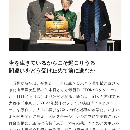
今を生きているからこそ起こりうる
間違いをどう受け止めて前に進むか
昭和から平成、令和と、日本に生きる人々を長年描き続けて
きた山田洋次監督の91本目となる最新作『TOKYOタクシー』
が、11月21日（金）より公開となる。舞台は、刻々と変化する
大都市「東京」。2022年製作のフランス映画『パリタクシ
ー』を原作に、人生の喜びを謳い上げる感動の物語だ。いよい
よ公開を間近に控え、大阪ステーションシネマにて実施された
舞台挨拶に、主演の倍賞千恵子、木村拓哉、本作のメガホンを
とった山田洋次監督らが登壇。11月13日が誕生日の木村にサプ