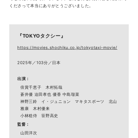
くださって本当にありがとうございました。
『TOKYOタクシー』
https://movies.shochiku.co.jp/tokyotaxi-movie/
2025年／103分／日本
出演
倍賞千恵子 木村拓哉
蒼井優 迫田孝也 優香 中島瑠菜
神野三鈴 イ・ジュニョン マキタスポーツ 北山
雅康 木村優来
小林稔侍 笹野高史
監督
山田洋次