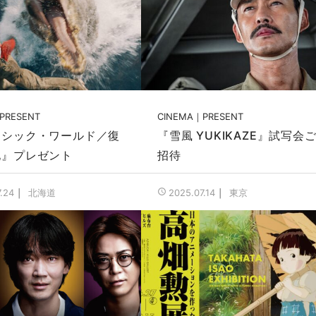
PRESENT
CINEMA
PRESENT
ラシック・ワールド／復
『雪風 YUKIKAZE』試写会
地』プレゼント
招待
北海道
東京
.24
2025.07.14