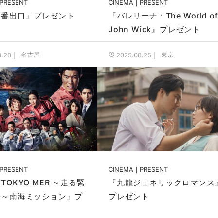
PRESENT
CINEMA
PRESENT
８番出口』プレゼント
『バレリーナ：The World o
John Wick』プレゼント
名古屋
東京
8.28
2025.08.25
PRESENT
CINEMA
PRESENT
TOKYO MER ～走る緊
『九龍ジェネリックロマンス
室～南海ミッション』プ
プレゼント
ト