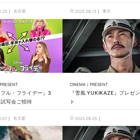
名古屋
東京
8.20
2025.08.13
PRESENT
CINEMA
PRESENT
ッフル・フライデー』3
『雪風 YUKIKAZE』プレゼ
定試写会ご招待
ト
名古屋
8.07
2025.08.05