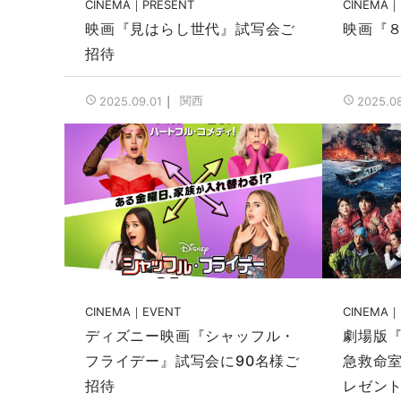
CINEMA
PRESENT
CINEMA
映画『見はらし世代』試写会ご
映画『
招待
関西
2025.09.01
2025.0
CINEMA
EVENT
CINEMA
ディズニー映画『シャッフル・
劇場版『
フライデー』試写会に90名様ご
急救命
招待
レゼン