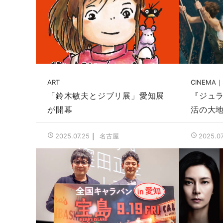
ART
CINEMA
「鈴木敏夫とジブリ展」愛知展
『ジュ
が開幕
活の大
名古屋
2025.07.25
2025.07