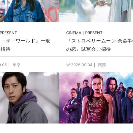
PRESENT
CINEMA
PRESENT
ツ・ザ・ワールド』一般
『ストロベリームーン 余命半
ご招待
の恋』試写会ご招待
東京
関西
9.05
2025.09.04