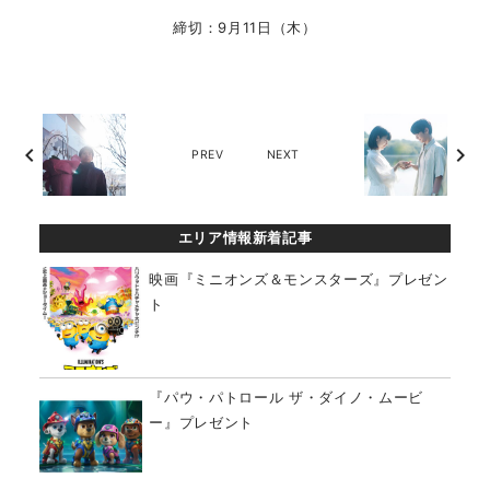
締切：9月11日（木）
chevron_left
chevron_right
PREV
NEXT
エリア情報新着記事
映画『ミニオンズ＆モンスターズ』プレゼン
ト
『パウ・パトロール ザ・ダイノ・ムービ
ー』プレゼント