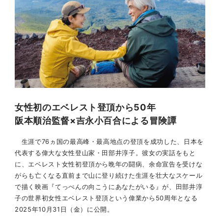
女性初のエベレスト登頂から50年
阪本順治監督×吉永小百合による冒険譚
生涯で76ヵ国の最高峰・最高地点の登頂を成功した、日本を
代表する偉大な女性登山家・田部井淳子。彼女の実話をもと
に、エベレスト女性初登頂から晩年の闘病、余命宣告を受けな
がらも亡くなる直前まで山に登り続けた生涯を壮大なスケール
で描く映画『てっぺんの向こうにあなたがいる』が、田部井淳
子の世界初女性エベレスト登頂という偉業から50周年となる
2025年10月31日（金）に公開。