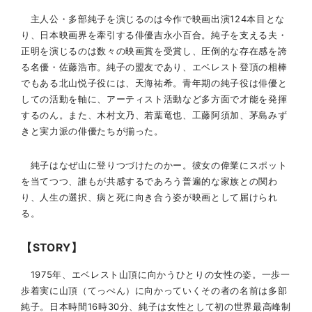
主人公・多部純子を演じるのは今作で映画出演124本目とな
り、日本映画界を牽引する俳優吉永小百合。純子を支える夫・
正明を演じるのは数々の映画賞を受賞し、圧倒的な存在感を誇
る名優・佐藤浩市。純子の盟友であり、エベレスト登頂の相棒
でもある北山悦子役には、天海祐希。青年期の純子役は俳優と
しての活動を軸に、アーティスト活動など多方面で才能を発揮
するのん。また、木村文乃、若葉竜也、工藤阿須加、茅島みず
きと実力派の俳優たちが揃った。
純子はなぜ山に登りつづけたのかー。彼女の偉業にスポット
を当てつつ、誰もが共感するであろう普遍的な家族との関わ
り、人生の選択、病と死に向き合う姿が映画として届けられ
る。
【STORY】
1975年、エベレスト山頂に向かうひとりの女性の姿。一歩一
歩着実に山頂（てっぺん）に向かっていくその者の名前は多部
純子。日本時間16時30分、純子は女性として初の世界最高峰制