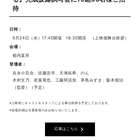
待
日時
9月24日（水）17:45開場 18:30開演 （上映後舞台挨拶）
会場
都内某所
登壇者
吉永小百合、佐藤浩市、天海祐希、のん
木村文乃、若葉竜也、工藤阿須加、茅島みずき、阪本順治
（監督）（予定）
※上映前にキャスト＆スタッフによる舞台挨拶を予定しております。
※会場詳細は当選者様のみお知らせいたします。
chevron_right
応募はこちら