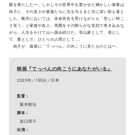
覇を果たしたー。しかしその世界中を驚かせた輝かしい偉業は
純子に、その友人や家族たちに光を与えると共に深い影も落と
した。晩年においては、余命宣告を受けながらも「苦しい時こ
そ笑う」と家族や友人、周囲をその朗らかな笑顔で巻き込みな
がら、人生をかけて山へ挑み続けた。登山家として、母とし
て、妻として、ひとりの人間として…。
純子が、最後に「てっぺん」の向こうに見たものとはー。
映画『てっぺんの向こうにあなたがいる』
2025年／130分／日本
監督
阪本順治
脚本
坂口理子
出演