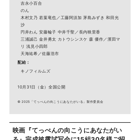
吉永小百合
のん
木村文乃 若葉竜也／工藤阿須加 茅島みずき 和田光
沙
円井わん 安藤輪子 中井千聖／長内映里香
三浦誠己 金井勇太 カトウシンスケ 森 優作／濱田マ
リ 浅見小四郎
天海祐希／佐藤浩市
配給
キノフィルムズ
10月31日（金）全国公開
© 2025「てっぺんの向こうにあなたがいる」製作委員会
映画『てっぺんの向こうにあなたがい
る』完成披露試写会に15組30名様ご招