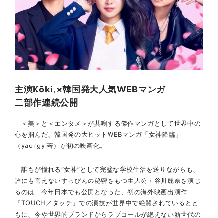
主演Kōki,×韓国発大人気WEBマンガ
二部作連続公開
＜美＞と＜エンタメ＞が共鳴する傑作マンガとして世界中の
心を掴んだ、韓国発の大ヒットWEBマンガ「女神降臨」
（yaongyi著）が初の映画化。
誰もが憧れる“女神”として完璧な学校生活を送りながらも、
誰にも言えないすっぴんの秘密をもつ主人公・谷川麗奈を演じ
るのは、今年日本でも公開となった、初の海外映画出演作
『TOUCH／タッチ』での演技が世界中で絶賛されているとと
もに、今や世界的ブランドからラブコールが絶えない新世代の