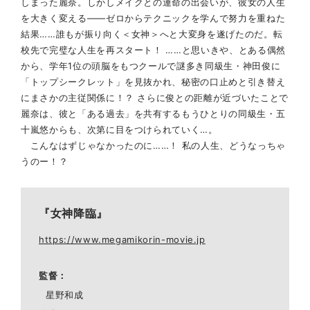
しまった麗奈。しかしメイクとの運命の出会いが、彼女の人生
を大きく変える――ゼロからテクニックを学んで努力を重ねた
結果……誰もが振り向く＜女神＞へと大変身を遂げたのだ。転
校先で完璧な人生を再スタート！ ……と思いきや、とある偶然
から、学年1位の頭脳をもつクールで謎多き同級生・神田俊に
「トップシークレット」を見抜かれ、秘密の口止めと引き替え
にまさかの主従関係に！？ さらに俊との距離が近づいたことで
麗奈は、彼と「ある過去」を共有するもうひとりの同級生・五
十嵐悠からも、次第に目をつけられていく…。
こんなはずじゃなかったのに……！ 私の人生、どうなっちゃ
うのー！？
『女神降臨』
https://www.megamikorin-movie.jp
監督
星野和成