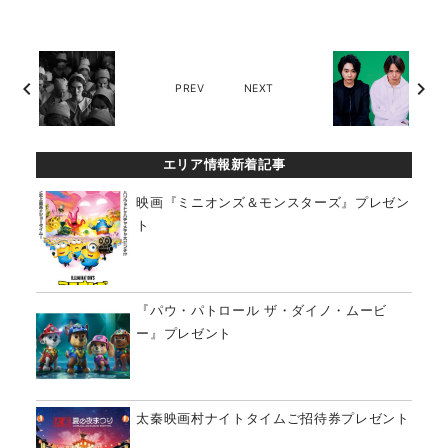
chevron_left
chevron_right
PREV
NEXT
エリア情報新着記事
映画『ミニオンズ＆モンスターズ』プレゼン
ト
『パウ・パトロール ザ・ダイノ・ムービ
ー』プレゼント
太秦映画村ナイトタイムご招待券プレゼント