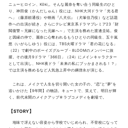
ニューヒロイン、Kōki,。そんな麗奈を奪い合う同級生のひと
り、神田俊（かんだしゅん）役には、NHK大河ドラマ「光る君
へ」（藤原頼通役）や映画『八犬伝』（犬塚信乃役）など話題
作への出演が続き、さらにテレビ東京系ドラマプレミア23「財
閥復讐～兄嫁になった元嫁へ～」で主演を務めた渡邊圭祐。俊
と因縁の仲で、麗奈に心奪われるもうひとりの同級生、五十嵐
悠（いがらしゆう）役には、TBS火曜ドラマ「君の花になる」
（22）で劇中のボーイズグループ・8LOOMのメンバーに抜
擢。その後月9ドラマ「366日」（24）にメインキャラクター
として出演し、NHK夜ドラ「未来の私にブッかまされる！？」
では主演を務めるなど人気急上昇中の綱啓永が演じる。
これは、メイクで人生を切り開いた女の子の、“恋”と“夢”を
追いかけた【9年間】の物語。キュートで、笑えて、明日が輝
く。前代未聞のメイクアップ☆ラブコメディを劇場で。
【STORY】
地味で冴えない容姿から学校でいじめられ、不登校になって