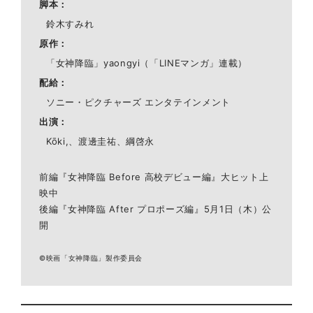
脚本
鈴木すみれ
原作
「女神降臨」yaongyi（「LINEマンガ」連載）
配給
ソニー・ピクチャーズ エンタテインメント
出演
Kōki,、渡邊圭祐、綱啓永
前編『女神降臨 Before 高校デビュー編』大ヒット上
映中
後編『女神降臨 After プロポーズ編』5月1日（木）公
開
©映画「女神降臨」製作委員会