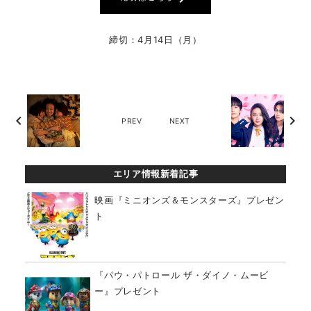
締切：4月14日（月）
chevron_left
chevron_right
PREV
NEXT
エリア情報新着記事
映画『ミニオンズ＆モンスターズ』プレゼン
ト
『パウ・パトロール ザ・ダイノ・ムービ
ー』プレゼント