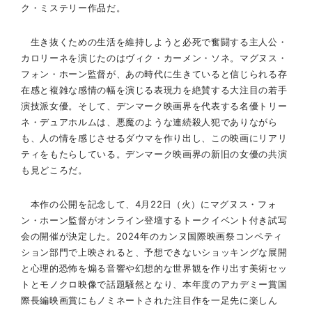
ク・ミステリー作品だ。
生き抜くための生活を維持しようと必死で奮闘する主人公・
カロリーネを演じたのはヴィク・カーメン・ソネ。マグヌス・
フォン・ホーン監督が、あの時代に生きていると信じられる存
在感と複雑な感情の幅を演じる表現力を絶賛する大注目の若手
演技派女優。そして、デンマーク映画界を代表する名優トリー
ネ・デュアホルムは、悪魔のような連続殺人犯でありながら
も、人の情を感じさせるダウマを作り出し、この映画にリアリ
ティをもたらしている。デンマーク映画界の新旧の女優の共演
も見どころだ。
本作の公開を記念して、4月22日（火）にマグヌス・フォ
ン・ホーン監督がオンライン登壇するトークイベント付き試写
会の開催が決定した。2024年のカンヌ国際映画祭コンペティ
ション部門で上映されると、予想できないショッキングな展開
と心理的恐怖を煽る音響や幻想的な世界観を作り出す美術セッ
トとモノクロ映像で話題騒然となり、本年度のアカデミー賞国
際長編映画賞にもノミネートされた注目作を一足先に楽しん