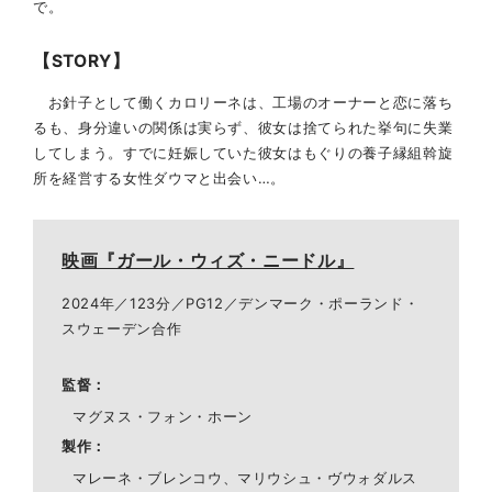
で。
【STORY】
お針子として働くカロリーネは、工場のオーナーと恋に落ち
るも、身分違いの関係は実らず、彼女は捨てられた挙句に失業
してしまう。すでに妊娠していた彼女はもぐりの養子縁組斡旋
所を経営する女性ダウマと出会い…。
映画『ガール・ウィズ・ニードル』
2024年／123分／PG12／デンマーク・ポーランド・
スウェーデン合作
監督
マグヌス・フォン・ホーン
製作
マレーネ・ブレンコウ、マリウシュ・ヴウォダルス