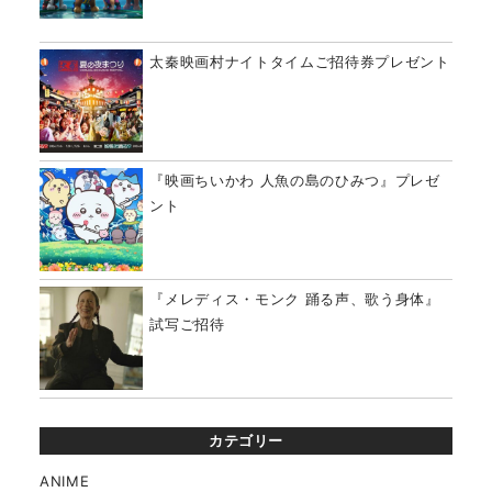
太秦映画村ナイトタイムご招待券プレゼント
『映画ちいかわ 人魚の島のひみつ』プレゼ
ント
『メレディス・モンク 踊る声、歌う身体』
試写ご招待
カテゴリー
ANIME