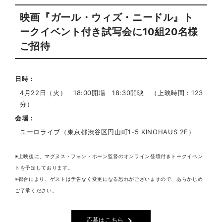
映画『ガール・ウィズ・ニードル』ト
ークイベント付き試写会に10組20名様
ご招待
日時
4月22日（火） 18:00開場 18:30開映 （上映時間：123
分）
会場
ユーロライブ（東京都渋谷区円山町1-5 KINOHAUS 2F）
※上映後に、マグヌス・フォン・ホーン監督のオンライン登壇付きトークイベン
トを予定しております。
※都合により、ゲストは予告なく変更になる恐れがございますので、あらかじめ
ご了承ください。
chevron_right
応募はこちら