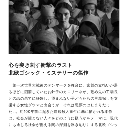
心を突き刺す衝撃のラスト
北欧ゴシック・ミステリーの傑作
第一次世界大戦後のデンマークを舞台に、家賃の支払いが滞
るほどに困窮していたお針子のカロリーネが、勤め先の工場長
との恋の果てに妊娠し、望まれない子どもたちの里親探しを支
援する女性ダウマと出会うが、それは悪夢のはじまりだっ
た…。約100年前に起きた連続殺人事件に基に描かれる本作
は、社会が望まない人々をどのように扱うかをテーマに、現代
にも通じる社会が抱える闇の深淵を浮き彫りにする北欧ゴシッ