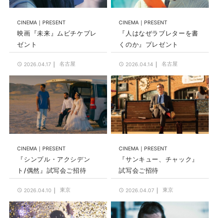
CINEMA
PRESENT
CINEMA
PRESENT
映画『未来』ムビチケプレ
『人はなぜラブレターを書
ゼント
くのか』プレゼント
名古屋
名古屋
2026.04.17
2026.04.14
CINEMA
PRESENT
CINEMA
PRESENT
『シンプル・アクシデン
『サンキュー、チャック』
ト/偶然』試写会ご招待
試写会ご招待
東京
東京
2026.04.10
2026.04.07