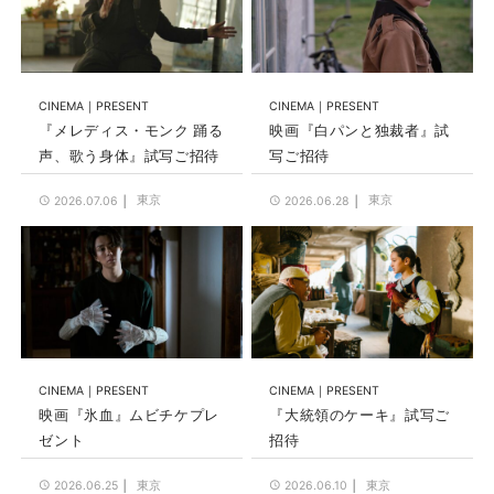
CINEMA
PRESENT
CINEMA
PRESENT
『メレディス・モンク 踊る
映画『白パンと独裁者』試
声、歌う身体』試写ご招待
写ご招待
東京
東京
2026.07.06
2026.06.28
CINEMA
PRESENT
CINEMA
PRESENT
映画『氷血』ムビチケプレ
『大統領のケーキ』試写ご
ゼント
招待
東京
東京
2026.06.25
2026.06.10