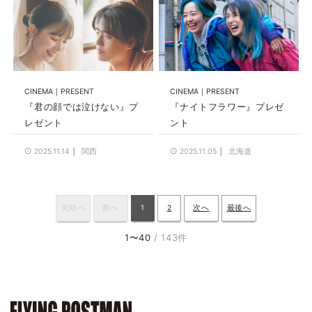
CINEMA
PRESENT
CINEMA
PRESENT
『君の顔では泣けない』プ
『ナイトフラワー』プレゼ
レゼント
ント
関西
北海道
2025.11.14
2025.11.05
先頭へ
前へ
1
2
次へ
最後へ
1〜40
/ 143件