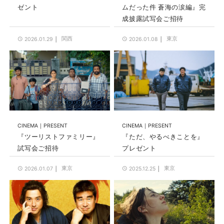
ゼント
ムだった件 蒼海の涙編』完
成披露試写会ご招待
関西
東京
2026.01.29
2026.01.08
CINEMA
PRESENT
CINEMA
PRESENT
『ツーリストファミリー』
『ただ、やるべきことを』
試写会ご招待
プレゼント
東京
東京
2026.01.07
2025.12.25