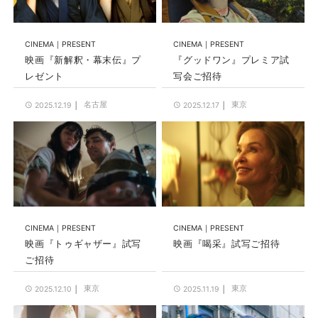
CINEMA
PRESENT
CINEMA
PRESENT
映画『新解釈・幕末伝』プ
『グッドワン』プレミア試
レゼント
写会ご招待
名古屋
東京
2025.12.19
2025.12.17
CINEMA
PRESENT
CINEMA
PRESENT
映画『トゥギャザー』試写
映画『喝采』試写ご招待
ご招待
東京
東京
2025.12.10
2025.11.19