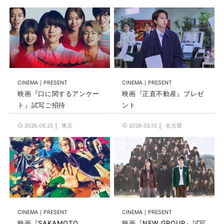
CINEMA
PRESENT
CINEMA
PRESENT
映画『口に関するアンケー
映画『正直不動産』プレゼ
ト』試写ご招待
ント
東京
名古屋
2026.05.25
2026.05.13
CINEMA
PRESENT
CINEMA
PRESENT
映画『SAKAMOTO
映画『NEW GROUP』試写