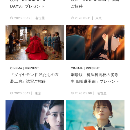
DAYS』プレゼント
ご招待
名古屋
東京
2026.05.12
2026.05.11
CINEMA
PRESENT
CINEMA
PRESENT
『ダイヤモンド 私たちの衣
劇場版「魔法科高校の劣等
装工房』試写ご招待
生 四葉継承編」プレゼント
東京
名古屋
2026.05.11
2026.05.08