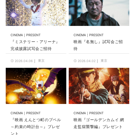
CINEMA
PRESENT
CINEMA
PRESENT
『ミステリー・アリーナ』
映画『名無し』試写会ご招
完成披露試写会ご招待
待
東京
東京
2026.04.06
2026.04.02
CINEMA
PRESENT
CINEMA
PRESENT
『映画 えんとつ町のプペル
映画『ゴールデンカムイ 網
～約束の時計台～』プレゼ
走監獄襲撃編』プレゼント
ント