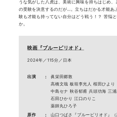
うな気がした八虎は、美術に興味を持ちはじめ、
の受験を決意するのだが…。立ちはだかる才能あ
験も才能も持ってない自分はどう戦う！？ 苦悩
か。
映画『ブルーピリオド』
2024年／115分／日本
出演
眞栄田郷敦
高橋文哉 板垣李光人 桜田ひより
中島セナ 秋谷郁甫 兵頭功海 三
石田ひかり 江口のりこ
薬師丸ひろ子
原作
山口つばさ『ブルーピリオド』（