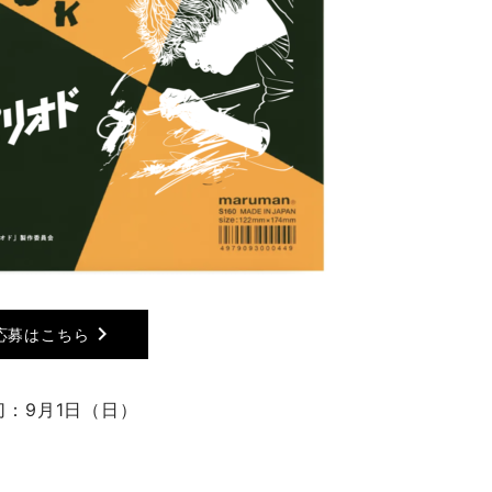
chevron_right
応募はこちら
切：9月1日（日）