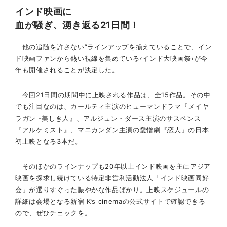
インド映画に
血が騒ぎ、湧き返る21日間！
他の追随を許さない”ラインアップを揃えていることで、イン
ド映画ファンから熱い視線を集めている‹インド大映画祭›が今
年も開催されることが決定した。
今回21日間の期間中に上映される作品は、全15作品。その中
でも注目なのは、カールティ主演のヒューマンドラマ『メイヤ
ラガン -美しき人』、アルジュン・ダース主演のサスペンス
『アルケミスト』、マニカンダン主演の愛憎劇『恋人』の日本
初上映となる3本だ。
そのほかのラインナップも20年以上インド映画を主にアジア
映画を探求し続けている特定非営利活動法人「インド映画同好
会」が選りすぐった賑やかな作品ばかり。上映スケジュールの
詳細は会場となる新宿 K’s cinemaの公式サイトで確認できる
ので、ぜひチェックを。