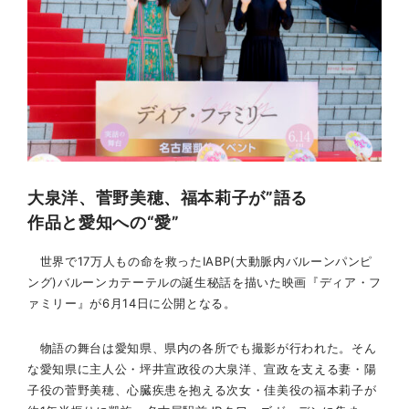
大泉洋、菅野美穂、福本莉子が”語る
作品と愛知への“愛”
世界で17万人もの命を救ったIABP(大動脈内バルーンパンピ
ング)バルーンカテーテルの誕生秘話を描いた映画『ディア・フ
ァミリー』が6月14日に公開となる。
物語の舞台は愛知県、県内の各所でも撮影が行われた。そん
な愛知県に主人公・坪井宣政役の大泉洋、宣政を支える妻・陽
子役の菅野美穂、心臓疾患を抱える次女・佳美役の福本莉子が