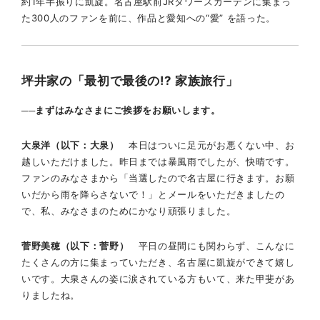
約1年半振りに凱旋。名古屋駅前JRタワーズガーデンに集まっ
た300人のファンを前に、作品と愛知への“愛” を語った。
坪井家の「最初で最後の!? 家族旅行」
──まずはみなさまにご挨拶をお願いします。
大泉洋（以下：大泉）
本日はついに足元がお悪くない中、お
越しいただけました。昨日までは暴風雨でしたが、快晴です。
ファンのみなさまから「当選したので名古屋に行きます。お願
いだから雨を降らさないで！」とメールをいただきましたの
で、私、みなさまのためにかなり頑張りました。
菅野美穂（以下：菅野）
平日の昼間にも関わらず、こんなに
たくさんの方に集まっていただき、名古屋に凱旋ができて嬉し
いです。大泉さんの姿に涙されている方もいて、来た甲斐があ
りましたね。