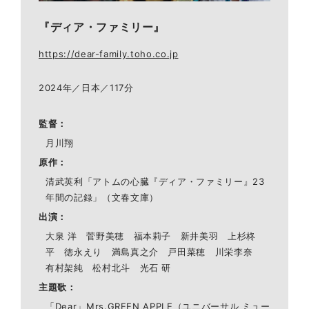
『ディア・ファミリー』
https://dear-family.toho.co.jp
2024年／日本／117分
監督
月川翔
原作
清武英利「アトムの心臓『ディア・ファミリー』23
年間の記録」（文春文庫）
出演
大泉 洋 菅野美穂 福本莉子 新井美羽 上杉柊
平 徳永えり 満島真之介 戸田菜穂 川栄李奈
有村架純 松村北斗 光石 研
主題歌
「Dear」Mrs.GREEN APPLE（ユニバーサル ミュー