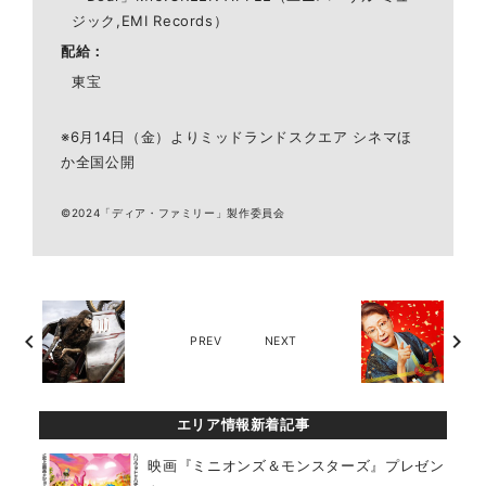
ジック,EMI Records）
配給
東宝
※6月14日（金）よりミッドランドスクエア シネマほ
か全国公開
©2024「ディア・ファミリー」製作委員会
chevron_left
chevron_right
PREV
NEXT
エリア情報新着記事
映画『ミニオンズ＆モンスターズ』プレゼン