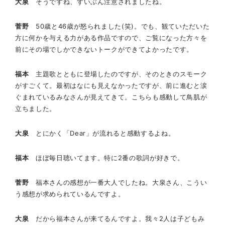
大泉
そうですね、ずいぶん注意されましたね。
菅野
50歳と46歳が怒られました(笑)。でも、観ていただいた
方に何かを与える力がある作品ですので、ご覧になった方々を
前にその場でしかできないトークができてよかったです。
福本
主題歌とともに登場したのですが、そのときのスモーク
がすごくて。最初はなにも見えなかったですが、前に進むと涙
ぐまれているみなさんが見えてきて。こちらも感動して鳥肌が
立ちました。
大泉
とにかく「Dear」が流れると感動するよね。
福本
ほぼ毎日聴いてます。特に2番の歌詞が好きで。
菅野
福本さんの感想が一番大人でしたね。大泉さん、こうい
う感想が求められているんですよ。
大泉
だから福本さんが来てるんですよ。我々2人は子どもみ