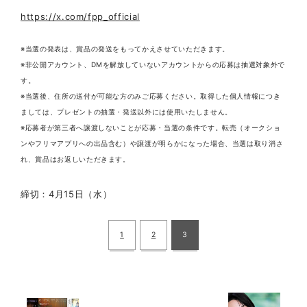
https://x.com/fpp_official
※当選の発表は、賞品の発送をもってかえさせていただきます。
※非公開アカウント、DMを解放していないアカウントからの応募は抽選対象外で
す。
※当選後、住所の送付が可能な方のみご応募ください。取得した個人情報につき
ましては、プレゼントの抽選・発送以外には使用いたしません。
※応募者が第三者へ譲渡しないことが応募・当選の条件です。転売（オークショ
ンやフリマアプリへの出品含む）や譲渡が明らかになった場合、当選は取り消さ
れ、賞品はお返しいただきます。
締切：4月15日（水）
1
2
3