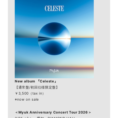
New album 『Celeste』
【通常盤/初回仕様限定盤】
￥3,500（tax in）
※now on sale
＜Myuk Anniversary Concert Tour 2026＞