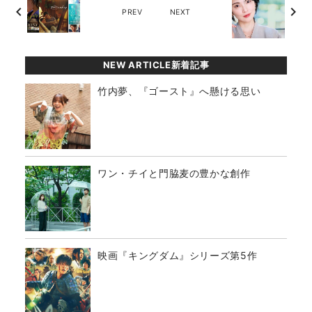
chevron_left
chevron_right
PREV
NEXT
NEW ARTICLE新着記事
竹内夢、『ゴースト』へ懸ける思い
ワン・チイと門脇麦の豊かな創作
映画『キングダム』シリーズ第5作