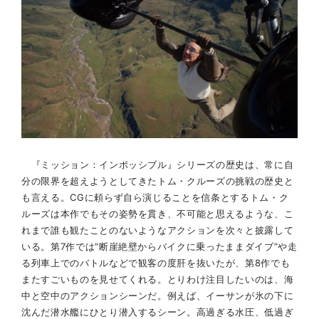
『ミッション：インポッシブル』シリーズの歴史は、常に自
分の限界を超えようとしてきたトム・クルーズの挑戦の歴史と
も言える。CGに頼らず自ら演じることを信条とするトム・ク
ルーズは本作でもその姿勢を貫き、不可能と思えるような、こ
れまで誰も観たことのないようなアクションを次々と披露して
いる。第7作では“断崖絶壁からバイクに乗ったままダイブ”や走
る列車上でのバトルなどで観客の度肝を抜いたが、第8作でも
またすごいものを見せてくれる。とりわけ注目したいのは、海
中と空中のアクションシーンだ。例えば、イーサンが氷の下に
沈んだ潜水艦にひとり潜入するシーン。高過ぎる水圧、低過ぎ