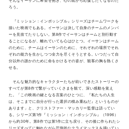
そんなイーサンに希望を抱き、心の底から応援したくなるのだ
ろう。
『ミッション：インポッシブル』シリーズはチームワークを
描いた映画でもある。イーサンは決して自身のチームのメンバ
ーを見捨てたりしない。第8作でイーサンはチームと別行動す
ることになるが、離れていても心はひとつ。イーサンはチーム
のために、チームはイーサンのために、それぞれの場所でそれ
ぞれの能力を生かしつつ全力を尽くそうとする。いつだって自
分以外の誰かのために命をかけるその姿が、観客の胸を熱くさ
せる。
そんな魅力的なキャラクターたちが紡いできたストーリーの
すべてが第8作で繋がっていくさまを観て、深い感動を覚え
た。「この映画の鍵となる言葉のひとつに、『私たちの人生
は、そこまでに自分が行った選択の積み重ねだ』というものが
あります」と、クリストファー・マッカリー監督は語ってい
る。シリーズ第1作『ミッション：インポッシブル』（1996）
から約30年。第8作では第1作に立ち戻り、その後に作られたシ
リーズすべてに触れながら圧倒的なクライマックスを描いてい