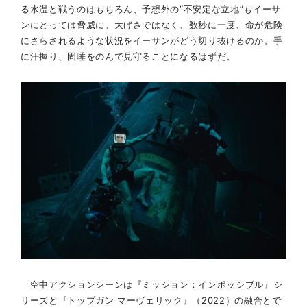
る水温と戦うのはもちろん、予想外の“不安定な立地”もイーサ
ンにとっては脅威に。大げさではなく、数秒に一度、命が危険
にさらされるような状況をイーサンがどう切り抜けるのか。手
に汗握り、固唾をのんで見守ることになるはずだ。
空中アクションシーンは『ミッション：インポッシブル』シ
リーズと『トップガン マーヴェリック』（2022）の融合とで