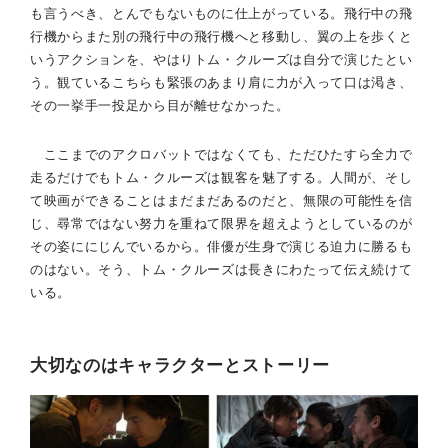
も言うべき、とんでもないものに仕上がっている。飛行中の飛
行機からまた別の飛行中の飛行機へと移動し、翼の上を歩くと
いうアクションを、やはりトム・クルーズは自分で演じたとい
う。観ているこちらも緊張のあまり肩に力が入って口は渇き、
その一挙手一投足から目が離せなかった。
ここまでのアクロバットではなくても、ただひたすら全力で
走るだけでもトム・クルーズは観客を魅了する。人間が、そし
て映画ができることはまだまだあるのだと、無限の可能性を信
じ、尋常ではない努力を重ねて限界を超えようとしているのが
その姿ににじんでいるから。俳優が生身で演じる迫力に勝るも
のはない。そう、トム・クルーズは長きにわたって伝え続けて
いる。
大切なのはキャラクターとストーリー