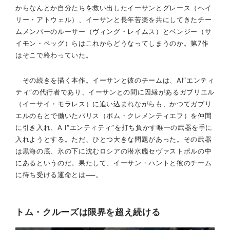
からなんとか自分たちを救い出したイーサンとグレース（ヘイ
リー・アトウェル）、イーサンと長年苦楽を共にしてきたチー
ムメンバーのルーサー（ヴィング・レイムス）とベンジー（サ
イモン・ペッグ）らはこれからどうなってしまうのか。第7作
はそこで終わっていた。
その続きを描く本作。イーサンと彼のチームは、AI“エンティ
ティ”の代行者であり、イーサンとの間に因縁があるガブリエル
（イーサイ・モラレス）に追い込まれながらも、かつてガブリ
エルのもとで働いたパリス（ポム・クレメンティエフ）を仲間
に引き入れ、A I“エンティティ”を打ち負かす唯一の武器を手に
入れようとする。ただ、ひとつ大きな問題があった。その武器
は黒海の底、氷の下に沈むロシアの潜水艦セヴァストポルの中
にあるというのだ。果たして、イーサン・ハントと彼のチーム
に待ち受ける運命とは──。
トム・クルーズは限界を超え続ける