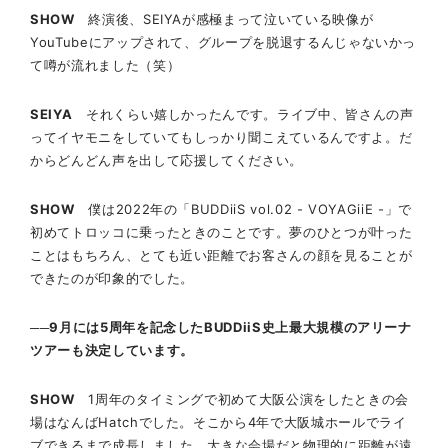
SHOW
終演後、SEIYAが感極まって泣いている映像が
YouTubeにアップされて、グループを脱退するんじゃないかっ
て噂が流れました（笑）
SEIYA
それくらい嬉しかったんです。ライブ中、皆さんの声
ってイヤモニをしていてもしっかり聞こえているんですよ。だ
からどんどん声を出して応援してください。
SHOW
僕は2022年の「BUDDiiS vol.02 - VOYAGiiE -」で
初めてトロッコに乗ったときのことです。夢のひとつが叶った
ことはもちろん、とても近い距離でお客さんの顔を見ることが
できたのが印象的でした。
──9月には5周年を記念したBUDDiiS史上最大規模のアリーナ
ツアーも決定しています。
SHOW
1周年のタイミングで初めて大阪公演をしたときの会
場はなんばHatchでした。そこから4年で大阪城ホールでライ
ブできるまで成長しました。大きな会場だと物理的に距離が遠