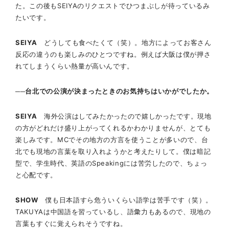
た。この後もSEIYAのリクエストでひつまぶしが待っているみ
たいです。
SEIYA
どうしても食べたくて（笑）。地方によってお客さん
反応の違うのも楽しみのひとつですね。例えば大阪は僕が押さ
れてしまうくらい熱量が高いんです。
──台北での公演が決まったときのお気持ちはいかがでしたか。
SEIYA
海外公演はしてみたかったので嬉しかったです。現地
の方がどれだけ盛り上がってくれるかわかりませんが、とても
楽しみです。MCでその地方の方言を使うことが多いので、台
北でも現地の言葉を取り入れようかと考えたりして。僕は暗記
型で、学生時代、英語のSpeakingには苦労したので、ちょっ
と心配です。
SHOW
僕も日本語すら危ういくらい語学は苦手です（笑）。
TAKUYAは中国語を習っているし、語彙力もあるので、現地の
言葉もすぐに覚えられそうですね。