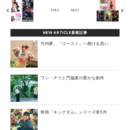
chevron_left
chevron_right
PREV
NEXT
NEW ARTICLE新着記事
竹内夢、『ゴースト』へ懸ける思い
ワン・チイと門脇麦の豊かな創作
映画『キングダム』シリーズ第5作