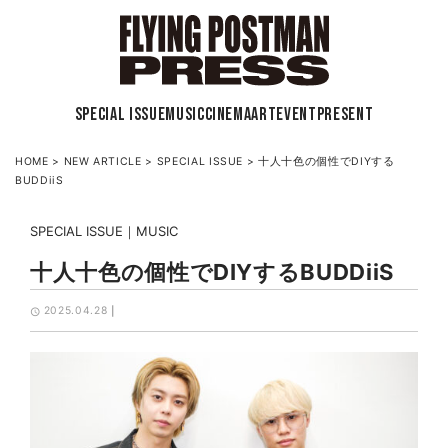
SPECIAL ISSUE
MUSIC
CINEMA
ART
EVENT
PRESENT
HOME
>
NEW ARTICLE
>
SPECIAL ISSUE
>
十人十色の個性でDIYする
BUDDiiS
SPECIAL ISSUE
MUSIC
十人十色の個性でDIYするBUDDiiS
2025.04.28