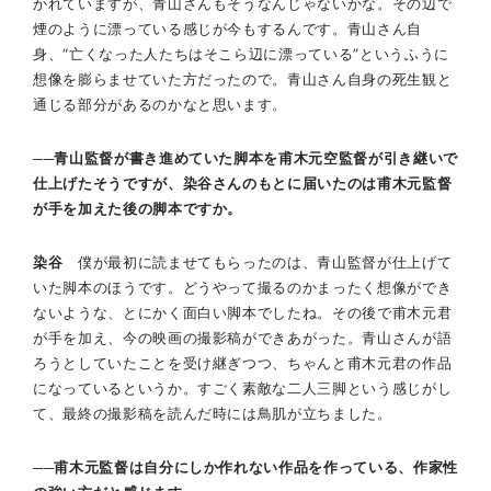
かれていますが、青山さんもそうなんじゃないかな。その辺で
煙のように漂っている感じが今もするんです。青山さん自
身、“亡くなった人たちはそこら辺に漂っている”というふうに
想像を膨らませていた方だったので。青山さん自身の死生観と
通じる部分があるのかなと思います。
──青山監督が書き進めていた脚本を甫木元空監督が引き継いで
仕上げたそうですが、染谷さんのもとに届いたのは甫木元監督
が手を加えた後の脚本ですか。
染谷
僕が最初に読ませてもらったのは、青山監督が仕上げて
いた脚本のほうです。どうやって撮るのかまったく想像ができ
ないような、とにかく面白い脚本でしたね。その後で甫木元君
が手を加え、今の映画の撮影稿ができあがった。青山さんが語
ろうとしていたことを受け継ぎつつ、ちゃんと甫木元君の作品
になっているというか。すごく素敵な二人三脚という感じがし
て、最終の撮影稿を読んだ時には鳥肌が立ちました。
──甫木元監督は自分にしか作れない作品を作っている、作家性