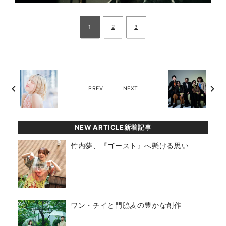
1
2
3
chevron_left
chevron_right
PREV
NEXT
NEW ARTICLE新着記事
竹内夢、『ゴースト』へ懸ける思い
ワン・チイと門脇麦の豊かな創作