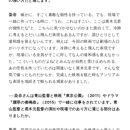
の強い方だと感じます。
染谷
確かに、すごく素敵な個性を持っている。でも、現場で
一緒に作っている時に、“うわ、これはすごい。ここは甫木元君
の個性だな”と、こちらに気づかせないのがまた面白くて。冷静
に考えるとだいぶ飛んだ表現もあるんですが、誰ひとりとして
違和感を覚えないんです。例えば、今回の映画では劇場の入口
がハリボテになっています。冷静に考えると飛んだ表現です
が、現場にいる全員がそこに対してなんの違和感も覚えなかっ
た。“こういうものだよね”とみんなが自然と受け止められる、
あの空気を作っていたのは間違いなく甫木元君です。そんな空
気で撮ったものだからか、完成した映画を観た時もアンリアル
な表現を地続きで観られる感覚がありました。
──染谷さんは青山監督と映画『東京公園』（2011）やドラマ
『贖罪の奏鳴曲』（2015）で一緒に仕事をされています。青
山監督と甫木元監督の演出や現場でのあり方に通じる部分はあ
りましたか。
染谷
現場でのあり方や表現方法は多分、全然違うと思うんで