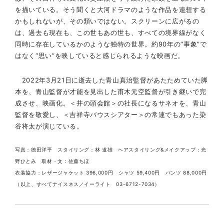
を描いている。そう聞くと大河ドラマのような作品を連想する
かもしれないが、その類いではない。スクリーンに広がるの
は、過去も現在も、この世もあの世も、すべての境界線がなく
同時に存在しているかのような独特の世界。約90年の“事象”で
はなく“思い”を映していると感じられるような映画だ。
2022年3月21日に逝去した青山真治監督があたためていた脚
本を、青山監督が才能を見出した甫木元空監督が引き継いで完
成させ、映画化。＜井の頭会館＞の社長になるサネオを、青山
監督を敬愛し、＜吉祥寺バウスシアター＞の常連でもあった染
谷将太が演じている。
写真：徳田洋平 スタイリング：林 道雄 ヘアスタイリング&メイクアップ：光
野ひとみ 取材・文：佐藤ちほ
衣装協力：レザージャケット 396,000円 シャツ 59,400円 パンツ 88,000円
（以上、すべてナイスネス／イーライト 03-6712-7034）