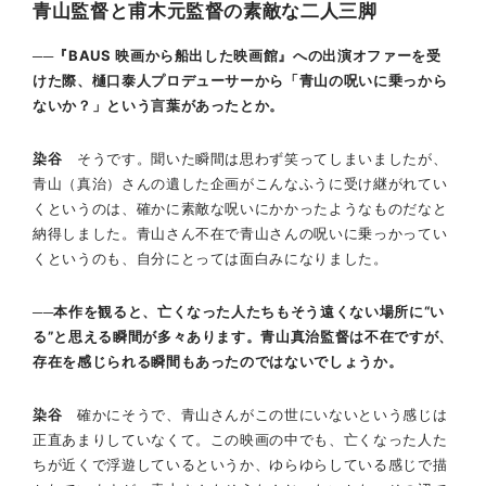
青山監督と甫木元監督の素敵な二人三脚
──『BAUS 映画から船出した映画館』への出演オファーを受
けた際、樋口泰人プロデューサーから「青山の呪いに乗っから
ないか？」という言葉があったとか。
染谷
そうです。聞いた瞬間は思わず笑ってしまいましたが、
青山（真治）さんの遺した企画がこんなふうに受け継がれてい
くというのは、確かに素敵な呪いにかかったようなものだなと
納得しました。青山さん不在で青山さんの呪いに乗っかってい
くというのも、自分にとっては面白みになりました。
──本作を観ると、亡くなった人たちもそう遠くない場所に“い
る”と思える瞬間が多々あります。青山真治監督は不在ですが、
存在を感じられる瞬間もあったのではないでしょうか。
染谷
確かにそうで、青山さんがこの世にいないという感じは
正直あまりしていなくて。この映画の中でも、亡くなった人た
ちが近くで浮遊しているというか、ゆらゆらしている感じで描